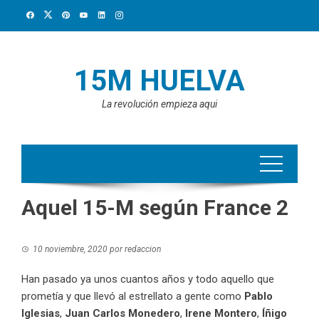
Saltar
al
contenido
15M HUELVA
La revolución empieza aqui
Aquel 15-M según France 2
10 noviembre, 2020
por
redaccion
Han pasado ya unos cuantos años y todo aquello que
prometía y que llevó al estrellato a gente como
Pablo
Iglesias
,
Juan Carlos Monedero
,
Irene Montero
,
Íñigo